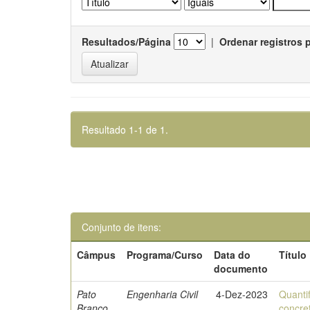
Resultados/Página
|
Ordenar registros 
Resultado 1-1 de 1.
Conjunto de itens:
Câmpus
Programa/Curso
Data do
Título
documento
Pato
Engenharia Civil
4-Dez-2023
Quanti
Branco
concre