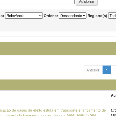
por
Ordenar
Registro(s)
Anterior
1
Au
ficação de gases de efeito estufa em transporte e lançamento de
Ur
to: um estudo baseado nas diretrizes da ABNT NBR 14064-
Mi