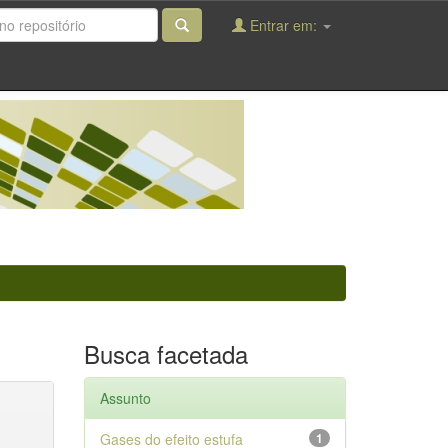
Entrar em:
Busca facetada
Assunto
Gases do efeito estufa
1