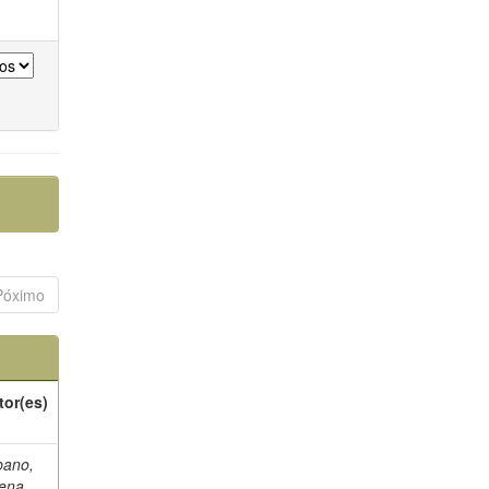
Póximo
tor(es)
bano,
lena