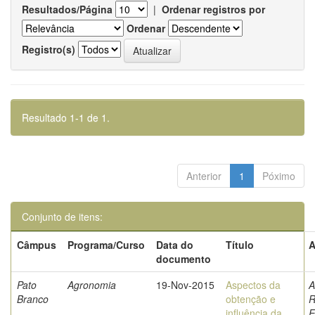
Resultados/Página
|
Ordenar registros por
Ordenar
Registro(s)
Resultado 1-1 de 1.
Anterior
1
Póximo
Conjunto de itens:
Câmpus
Programa/Curso
Data do
Título
A
documento
Pato
Agronomia
19-Nov-2015
Aspectos da
A
Branco
obtenção e
R
influência da
E