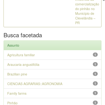
comercialização
do pinhão no
Município de
Clevelândia –
PR
Busca facetada
Assunto
Agricultura familiar
1
Araucaria angustifólia
1
Brazilian pine
1
CIENCIAS AGRARIAS::AGRONOMIA
1
Family farms
1
Pinhão
1