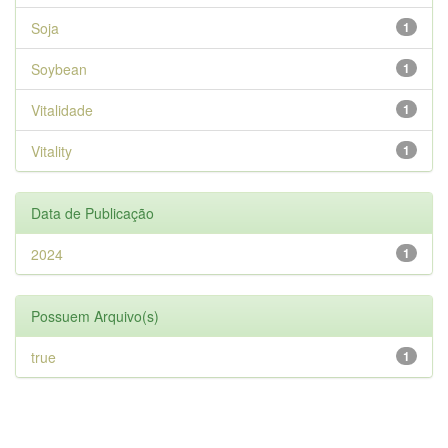
Soja
1
Soybean
1
Vitalidade
1
Vitality
1
Data de Publicação
2024
1
Possuem Arquivo(s)
true
1