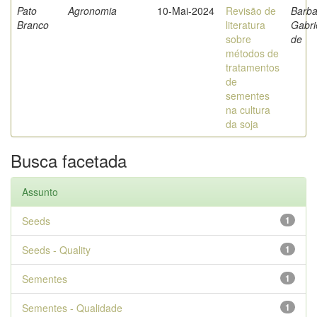
Pato
Agronomia
10-Mai-2024
Revisão de
Barba
Branco
literatura
Gabri
sobre
de
métodos de
tratamentos
de
sementes
na cultura
da soja
Busca facetada
Assunto
Seeds
1
Seeds - Quality
1
Sementes
1
Sementes - Qualidade
1