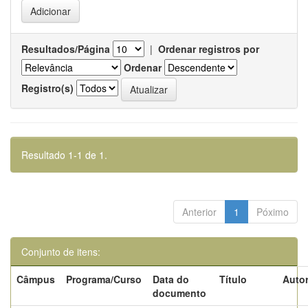
Resultados/Página
|
Ordenar registros por
Ordenar
Registro(s)
Resultado 1-1 de 1.
Anterior
1
Póximo
Conjunto de itens:
Câmpus
Programa/Curso
Data do
Título
Autor
documento