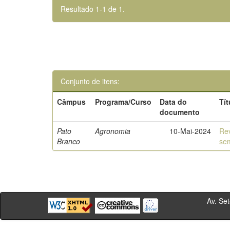
Resultado 1-1 de 1.
Conjunto de itens:
Câmpus
Programa/Curso
Data do
Tít
documento
Pato
Agronomia
10-Mai-2024
Rev
Branco
sem
Av. Sete de Se