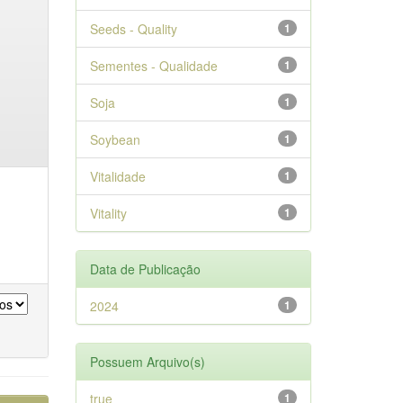
Seeds - Quality
1
Sementes - Qualidade
1
Soja
1
Soybean
1
Vitalidade
1
Vitality
1
Data de Publicação
2024
1
Possuem Arquivo(s)
true
1