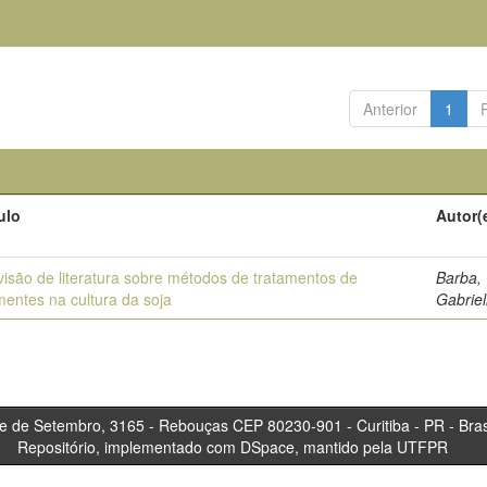
Anterior
1
ulo
Autor(
isão de literatura sobre métodos de tratamentos de
Barba,
entes na cultura da soja
Gabriel
tembro, 3165 - Rebouças CEP 80230-901 - Curitiba 
Repositório, implementado com DSpace, mantido pela UTFPR