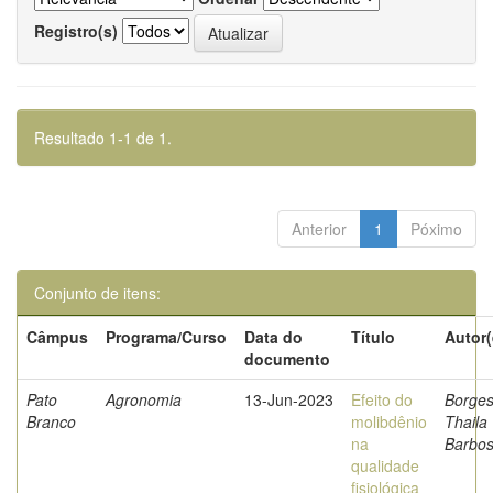
Registro(s)
Resultado 1-1 de 1.
Anterior
1
Póximo
Conjunto de itens:
Câmpus
Programa/Curso
Data do
Título
Autor(
documento
Pato
Agronomia
13-Jun-2023
Efeito do
Borges
Branco
molibdênio
Thaila
na
Barbo
qualidade
fisiológica