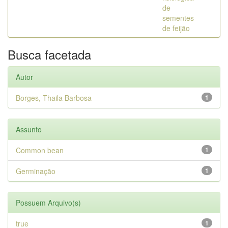
de
sementes
de feijão
Busca facetada
Autor
Borges, Thaila Barbosa
1
Assunto
Common bean
1
Germinação
1
Possuem Arquivo(s)
true
1