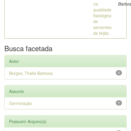
na
Barbo
qualidade
fisiológica
de
sementes
de feijão
Busca facetada
Autor
Borges, Thaila Barbosa
1
Assunto
Germinação
1
Possuem Arquivo(s)