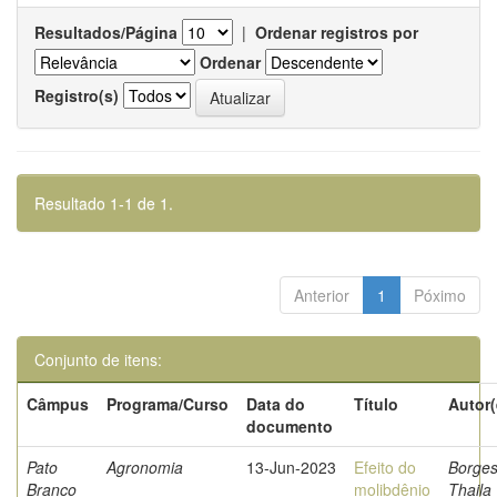
Resultados/Página
|
Ordenar registros por
Ordenar
Registro(s)
Resultado 1-1 de 1.
Anterior
1
Póximo
Conjunto de itens:
Câmpus
Programa/Curso
Data do
Título
Autor(
documento
Pato
Agronomia
13-Jun-2023
Efeito do
Borges
Branco
molibdênio
Thaila