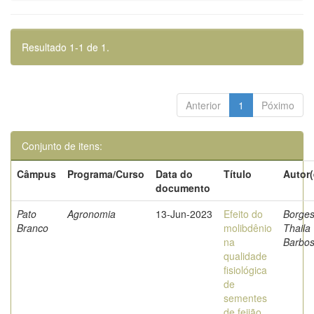
Resultado 1-1 de 1.
Anterior
1
Póximo
Conjunto de itens:
Câmpus
Programa/Curso
Data do
Título
Autor(
documento
Pato
Agronomia
13-Jun-2023
Efeito do
Borges
Branco
molibdênio
Thaila
na
Barbo
qualidade
fisiológica
de
sementes
de feijão