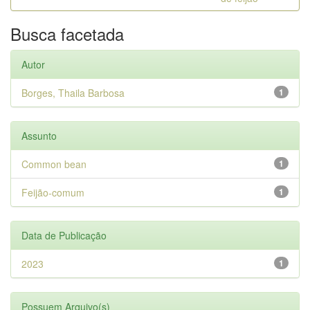
Busca facetada
Autor
Borges, Thaila Barbosa
1
Assunto
Common bean
1
Feijão-comum
1
Data de Publicação
2023
1
Possuem Arquivo(s)