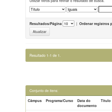
Utilizar filtros para refinar o resultado de busca.
Resultados/Página
|
Ordenar registros 
Resultado 1-1 de 1.
Conjunto de itens:
Câmpus
Programa/Curso
Data do
Título
documento