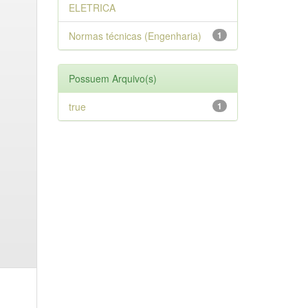
ELETRICA
Normas técnicas (Engenharia)
1
Possuem Arquivo(s)
true
1