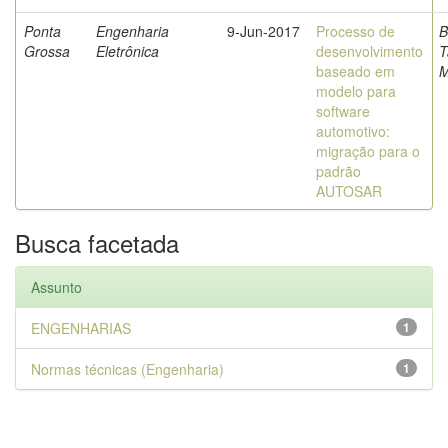
Ponta
Engenharia
9-Jun-2017
Processo de
B
Grossa
Eletrônica
desenvolvimento
T
baseado em
M
modelo para
software
automotivo:
migração para o
padrão
AUTOSAR
Busca facetada
Assunto
ENGENHARIAS
1
Normas técnicas (Engenharia)
1