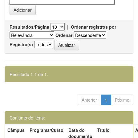
Resultados/Página
|
Ordenar registros por
Ordenar
Registro(s)
Resultado 1-1 de 1.
Anterior
1
Póximo
Conjunto de itens:
Câmpus
Programa/Curso
Data do
Título
A
documento