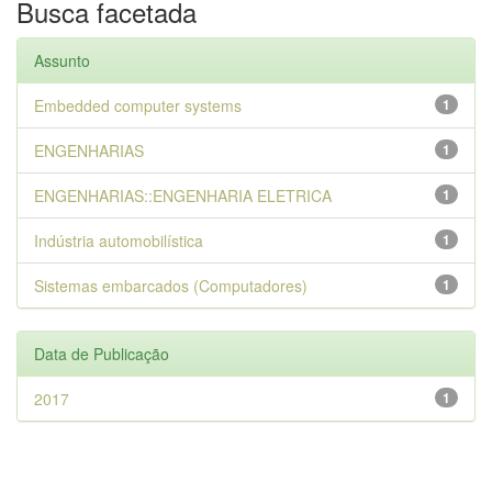
Busca facetada
Assunto
Embedded computer systems
1
ENGENHARIAS
1
ENGENHARIAS::ENGENHARIA ELETRICA
1
Indústria automobilística
1
Sistemas embarcados (Computadores)
1
Data de Publicação
2017
1