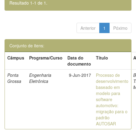
Resultado 1-1 de 1.
Anterior
1
Póximo
Conjunto de itens:
Câmpus
Programa/Curso
Data do
Título
A
documento
Ponta
Engenharia
9-Jun-2017
Processo de
B
Grossa
Eletrônica
desenvolvimento
T
baseado em
M
modelo para
software
automotivo:
migração para o
padrão
AUTOSAR