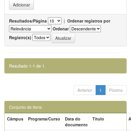
Resultados/Página
|
Ordenar registros por
Ordenar
Registro(s)
Resultado 1-1 de 1.
Anterior
1
Póximo
Conjunto de itens:
Câmpus
Programa/Curso
Data do
Título
A
documento