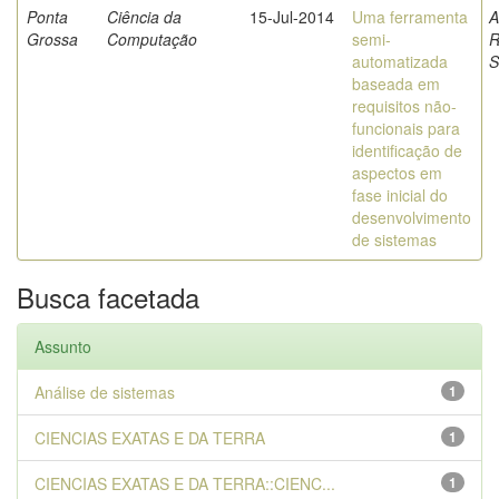
Ponta
Ciência da
15-Jul-2014
Uma ferramenta
A
Grossa
Computação
semi-
R
automatizada
S
baseada em
requisitos não-
funcionais para
identificação de
aspectos em
fase inicial do
desenvolvimento
de sistemas
Busca facetada
Assunto
Análise de sistemas
1
CIENCIAS EXATAS E DA TERRA
1
CIENCIAS EXATAS E DA TERRA::CIENC...
1