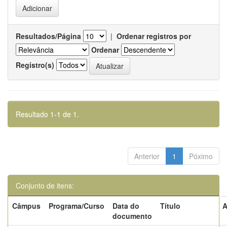
Resultados/Página
|
Ordenar registros por
Ordenar
Registro(s)
Resultado 1-1 de 1.
Anterior
1
Póximo
Conjunto de itens:
Câmpus
Programa/Curso
Data do
Título
A
documento