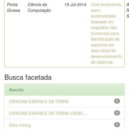
Ponta
Ciência da
15-Jul-2014
Uma ferramenta
A
Grossa
Computação
semi-
R
automatizada
S
baseada em
requisitos não-
funcionais para
identificação de
aspectos em
fase inicial do
desenvolvimento
de sistemas
Busca facetada
Assunto
CIENCIAS EXATAS E DA TERRA
1
CIENCIAS EXATAS E DA TERRA::CIENC...
1
Data mining
1