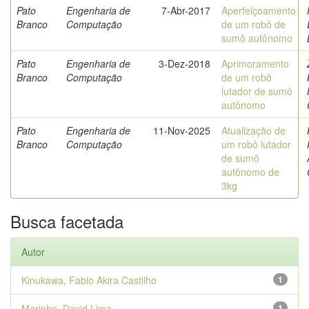
Pato
Engenharia de
7-Abr-2017
Aperfeiçoamento
Branco
Computação
de um robô de
sumô autônomo
Pato
Engenharia de
3-Dez-2018
Aprimoramento
Branco
Computação
de um robô
lutador de sumô
autônomo
Pato
Engenharia de
11-Nov-2025
Atualização de
Branco
Computação
um robô lutador
de sumô
autônomo de
3kg
Busca facetada
Autor
Kinukawa, Fabio Akira Castilho
1
Marinho, David Lima
1