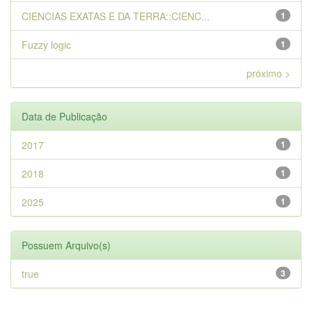
CIENCIAS EXATAS E DA TERRA::CIENC...
1
Fuzzy logic
1
próximo >
Data de Publicação
2017
1
2018
1
2025
1
Possuem Arquivo(s)
true
3