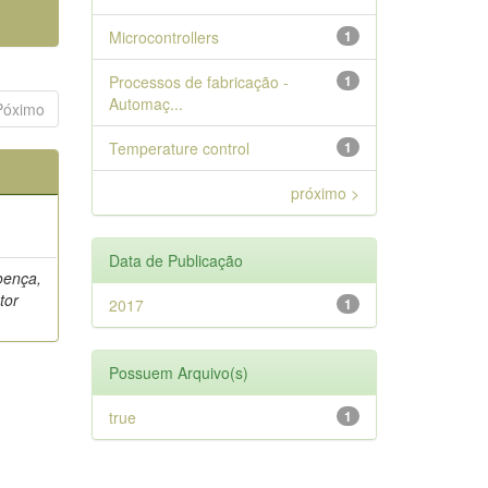
Microcontrollers
1
Processos de fabricação -
1
Automaç...
Póximo
Temperature control
1
próximo >
Data de Publicação
oença,
tor
2017
1
Possuem Arquivo(s)
true
1