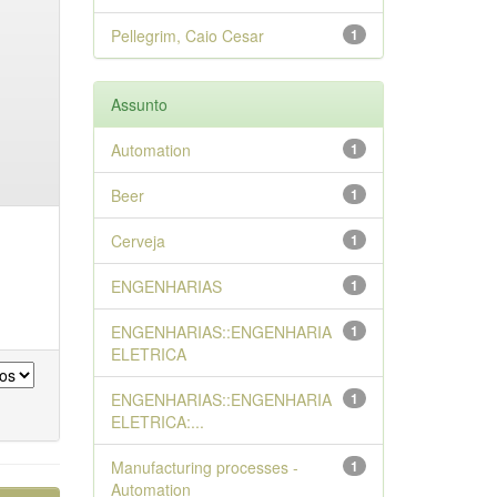
Pellegrim, Caio Cesar
1
Assunto
Automation
1
Beer
1
Cerveja
1
ENGENHARIAS
1
ENGENHARIAS::ENGENHARIA
1
ELETRICA
ENGENHARIAS::ENGENHARIA
1
ELETRICA:...
Manufacturing processes -
1
Automation