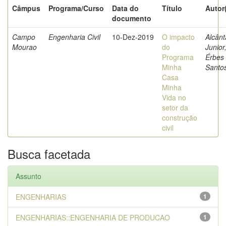
Câmpus
Programa/Curso
Data do
Título
Autor
documento
Campo
Engenharia Civil
10-Dez-2019
O impacto
Alcânt
Mourao
do
Junior
Programa
Érbes
Minha
Santo
Casa
Minha
Vida no
setor da
construção
civil
Busca facetada
Assunto
ENGENHARIAS
1
ENGENHARIAS::ENGENHARIA DE PRODUCAO
1