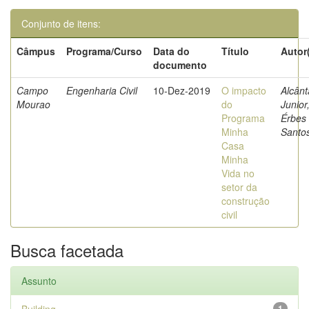
Conjunto de itens:
Câmpus
Programa/Curso
Data do
Título
Autor
documento
Campo
Engenharia Civil
10-Dez-2019
O impacto
Alcânt
Mourao
do
Junior
Programa
Érbes
Minha
Santo
Casa
Minha
Vida no
setor da
construção
civil
Busca facetada
Assunto
1