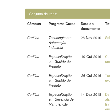
Conjunto de itens:
Câmpus
Programa/Curso
Data do
Tí
documento
Curitiba
Tecnologia em
28-Nov-2016
Se
Automação
Industrial
Curitiba
Especialização
10-Out-2016
Co
em Gestão de
em
Produto
Curitiba
Especialização
26-Out-2016
Te
em Gestão de
evo
Produto
Curitiba
Especialização
14-Dez-2018
Det
em Gerência de
atr
Manutenção
fi
en