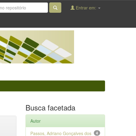
Entrar em:
Busca facetada
Autor
Passos, Adriano Gonçalves dos
4