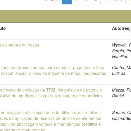
tulo
Autor(es)
lecionadora de peças
Wypych, P
Sergio; Pa
Hamilton
njunto de procedimentos para conduzir projeto com foco
Cunha, Ma
 customização: o caso da indústria de máquinas pesadas
Luiz da
ndências da evolução da TRIZ: diagnóstico do potencial
Mazza, Fe
lutivo de um dispositivo para a secagem de superfícies
Daniel
erminação e otimização de vida útil em eixos rotativos
Santos, C
avés da aplicação de técnicas de análise de elementos
Guimarãe
nitos: uma abordagem voltada à manutenção preditiva e
genharia de manutenção