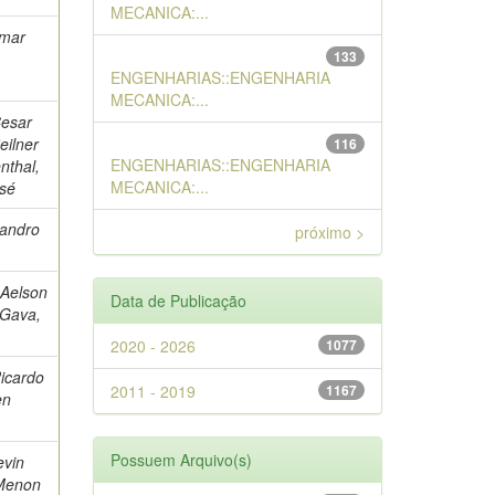
MECANICA:...
lmar
133
ENGENHARIAS::ENGENHARIA
MECANICA:...
Cesar
eilner
116
ENGENHARIAS::ENGENHARIA
nthal,
MECANICA:...
sé
eandro
próximo >
 Aelson
Data de Publicação
 Gava,
2020 - 2026
1077
Ricardo
2011 - 2019
1167
en
Possuem Arquivo(s)
evin
 Menon