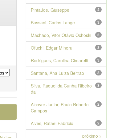
Pintaúde, Giuseppe
4
Bassani, Carlos Lange
3
Machado, Vitor Otávio Ochoski
3
Ofuchi, Edgar Minoru
3
Rodrigues, Carolina Cimarelli
3
Santana, Ana Luiza Beltrão
3
Silva, Raquel da Cunha Ribeiro
3
da
Alcover Junior, Paulo Roberto
2
Campos
Alves, Rafael Fabricio
2
próximo >
Póximo