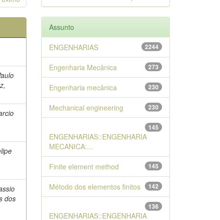
Assunto
ENGENHARIAS
2244
Engenharia Mecânica
273
aulo
z,
Engenharia mecânica
230
Mechanical engineering
230
rcio
145
ENGENHARIAS::ENGENHARIA
MECANICA:...
lipe
Finite element method
145
Método dos elementos finitos
142
assio
s dos
136
ENGENHARIAS::ENGENHARIA