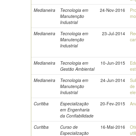
Medianeira
Tecnologia em
24-Nov-2016
Pr
Manutenção
mot
Industrial
Medianeira
Tecnologia em
23-Jul-2014
Re
Manutenção
car
Industrial
Medianeira
Tecnologia em
10-Jun-2015
Ed
Gestão Ambiental
es
Medianeira
Tecnologia em
24-Jun-2014
Su
Manutenção
de 
Industrial
el
Curitiba
Especialização
20-Fev-2015
An
em Engenharia
da Confiabilidade
Curitiba
Curso de
16-Mai-2016
Oti
Especialização
uti