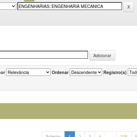
por
Ordenar
Registro(s)
Anterior
1
2
3
4
...
225