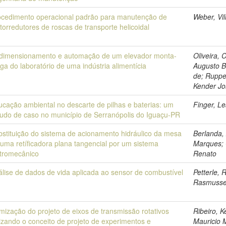
ocedimento operacional padrão para manutenção de
Weber, Vi
orredutores de roscas de transporte helicoidal
dimensionamento e automação de um elevador monta-
Oliveira, 
ga do laboratório de uma indústria alimentícia
Augusto B
de; Ruppe
Kender Jo
ucação ambiental no descarte de pilhas e baterias: um
Finger, L
tudo de caso no município de Serranópolis do Iguaçu-PR
bstituição do sistema de acionamento hidráulico da mesa
Berlanda,
uma retíficadora plana tangencial por um sistema
Marques;
etromecânico
Renato
álise de dados de vida aplicada ao sensor de combustível
Petterle, 
Rasmuss
mização do projeto de eixos de transmissão rotativos
Ribeiro, K
lizando o conceito de projeto de experimentos e
Mauricio