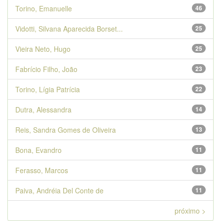
Torino, Emanuelle
46
Vidotti, Silvana Aparecida Borset...
25
Vieira Neto, Hugo
25
Fabrício Filho, João
23
Torino, Lígia Patrícia
22
Dutra, Alessandra
14
Reis, Sandra Gomes de Oliveira
13
Bona, Evandro
11
Ferasso, Marcos
11
Paiva, Andréia Del Conte de
11
próximo >