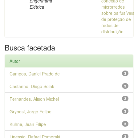
Engenharia
conexão de
Elétrica
microrredes
sobre os fusíveis
de proteção de
redes de
distribuição
Busca facetada
Autor
Campos, Daniel Prado de
3
Castanho, Diego Solak
3
Fernandes, Alison Michel
3
Grybosi, Jorge Felipe
3
Kuhne, Jean Filipe
3
Linessio, Rafael Pomorski
3