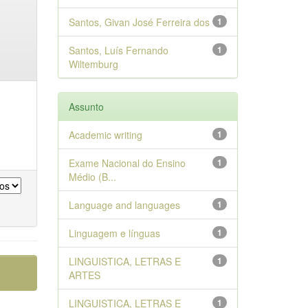
Santos, Givan José Ferreira dos
1
Santos, Luís Fernando
1
Wiltemburg
Assunto
Academic writing
1
Exame Nacional do Ensino
1
Médio (B...
Language and languages
1
Linguagem e línguas
1
LINGUISTICA, LETRAS E
1
ARTES
LINGUISTICA, LETRAS E
1