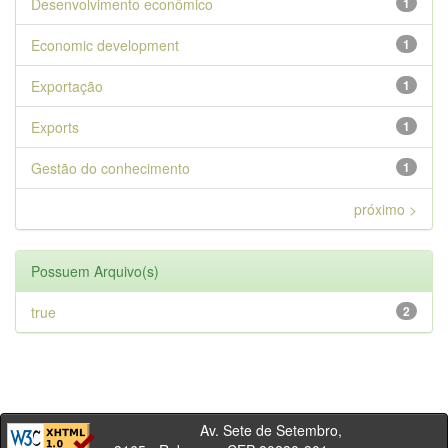
Desenvolvimento econômico
1
Economic development
1
Exportação
1
Exports
1
Gestão do conhecimento
1
próximo >
Possuem Arquivo(s)
true
2
Av. Sete de Setembro,