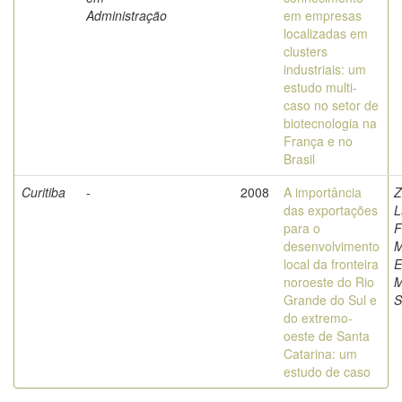
Administração
em empresas
localizadas em
clusters
industriais: um
estudo multi-
caso no setor de
biotecnologia na
França e no
Brasil
Curitiba
-
2008
A importância
Z
das exportações
L
para o
F
desenvolvimento
M
local da fronteira
E
noroeste do Rio
M
Grande do Sul e
S
do extremo-
oeste de Santa
Catarina: um
estudo de caso