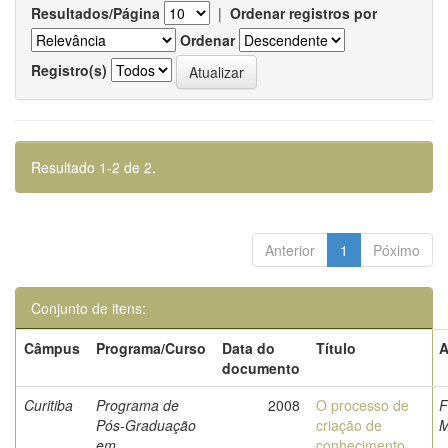
Resultados/Página
|
Ordenar registros por
Ordenar
Registro(s)
Resultado 1-2 de 2.
Anterior
1
Póximo
Conjunto de itens:
Câmpus
Programa/Curso
Data do
Título
A
documento
Curitiba
Programa de
2008
O processo de
F
Pós-Graduação
criação de
M
em
conhecimento