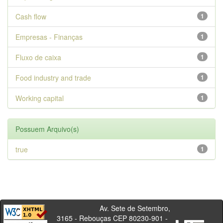
Cash flow
1
Empresas - Finanças
1
Fluxo de caixa
1
Food industry and trade
1
Working capital
1
Possuem Arquivo(s)
true
1
Av. Sete de Setembro,
3165 - Rebouças CEP 80230-901 -