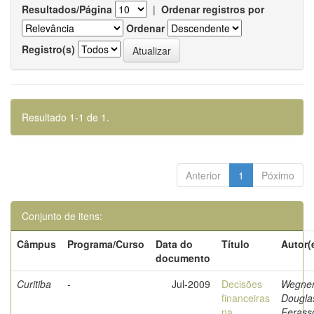
Resultados/Página
|
Ordenar registros por
Ordenar
Registro(s)
Resultado 1-1 de 1.
Anterior
1
Póximo
Conjunto de itens:
Câmpus
Programa/Curso
Data do
Título
Autor(
documento
Curitiba
-
Jul-2009
Decisões
Wegner
financeiras
Dougla
na
Ferass