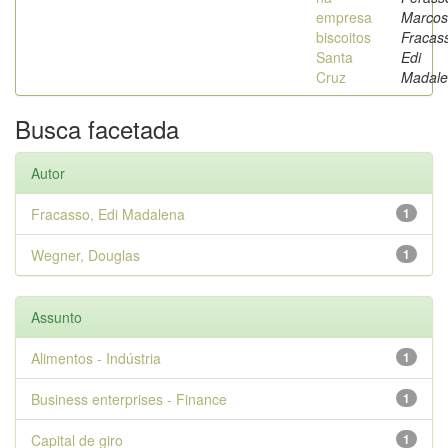
empresa
Marcos
biscoitos
Fracas
Santa
Edi
Cruz
Madal
Busca facetada
Autor
Fracasso, Edi Madalena
1
Wegner, Douglas
1
Assunto
Alimentos - Indústria
1
Business enterprises - Finance
1
Capital de giro
1