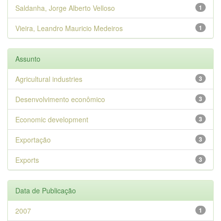
Saldanha, Jorge Alberto Velloso
1
Vieira, Leandro Mauricio Medeiros
1
Assunto
Agricultural industries
3
Desenvolvimento econômico
3
Economic development
3
Exportação
3
Exports
3
Data de Publicação
2007
1