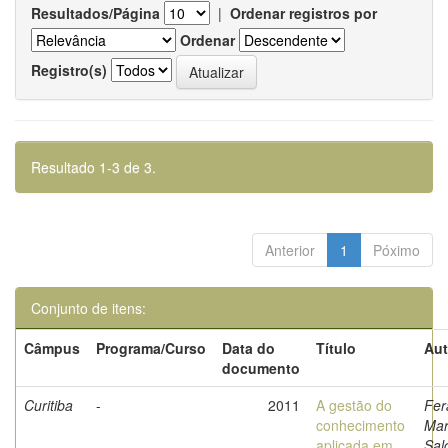
Resultados/Página
|
Ordenar registros por
Ordenar
Registro(s)
Resultado 1-3 de 3.
Anterior
1
Póximo
Conjunto de itens:
Câmpus
Programa/Curso
Data do
Título
Aut
documento
Curitiba
-
2011
A gestão do
Fer
conhecimento
Mar
aplicada em
Sal