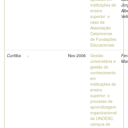
instituições de
Jor
ensino
Alb
superior: o
Vel
caso da
Associação
Catarinense
de Fundações
Educacionais
Curitiba
-
Nov-2006
Gestão
Fer
universitária e
Mar
gestão do
conhecimento
em
instituições de
ensino
superior: o
processo de
aprendizagem
organizacional
da UNOESC,
campus de