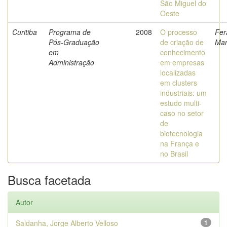
São Miguel do
Oeste
Curitiba
Programa de
2008
O processo
Fer
Pós-Graduação
de criação de
Mar
em
conhecimento
Administração
em empresas
localizadas
em clusters
industriais: um
estudo multi-
caso no setor
de
biotecnologia
na França e
no Brasil
Busca facetada
Autor
Saldanha, Jorge Alberto Velloso
1