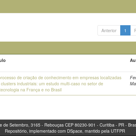
Anterior
1
ulo
Au
rocesso de criação de conhecimento em empresas localizadas
Fe
clusters industriais: um estudo multi-caso no setor de
Ma
tecnologia na França e no Brasil
tembro, 3165 - Rebouças CEP 80230-901 - Curitiba 
Repositório, implementado com DSpace, mantido pela UTFPR