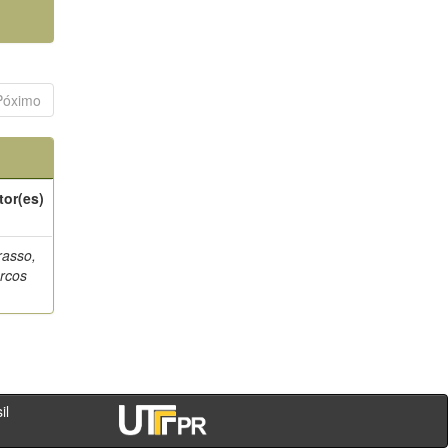
Póximo
tor(es)
rasso,
rcos
- PR - Brasil