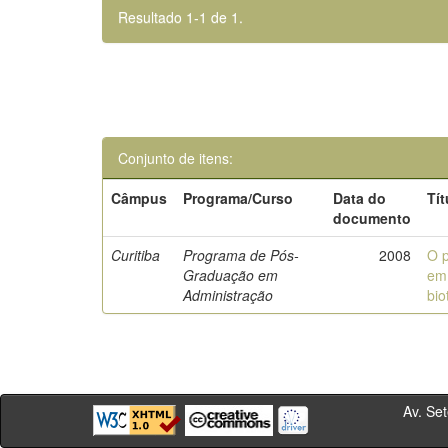
Resultado 1-1 de 1.
Conjunto de itens:
Câmpus
Programa/Curso
Data do
Tít
documento
Curitiba
Programa de Pós-
2008
O p
Graduação em
em 
Administração
bio
Av. Sete de Se