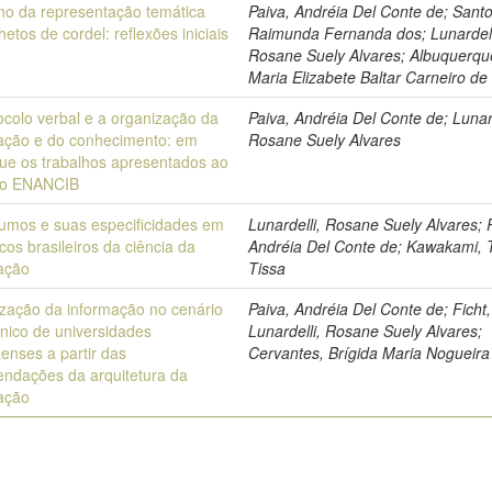
no da representação temática
Paiva, Andréia Del Conte de; Santo
hetos de cordel: reflexões iniciais
Raimunda Fernanda dos; Lunardell
Rosane Suely Alvares; Albuquerqu
Maria Elizabete Baltar Carneiro de
ocolo verbal e a organização da
Paiva, Andréia Del Conte de; Lunard
ação e do conhecimento: em
Rosane Suely Alvares
ue os trabalhos apresentados ao
do ENANCIB
umos e suas especificidades em
Lunardelli, Rosane Suely Alvares; 
cos brasileiros da ciência da
Andréia Del Conte de; Kawakami, 
ação
Tissa
zação da informação no cenário
Paiva, Andréia Del Conte de; Ficht,
onico de universidades
Lunardelli, Rosane Suely Alvares;
enses a partir das
Cervantes, Brígida Maria Nogueira
ndações da arquitetura da
ação