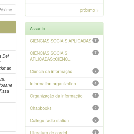
Póximo
próximo >
Assunto
CIENCIAS SOCIAIS APLICADAS
7
CIENCIAS SOCIAIS
7
a Del
APLICADAS::CIENC...
;
eckman
Ciência da informação
7
va,
Information organization
4
 Rosane
Tissa
Organização da informação
4
Chapbooks
2
College radio station
2
Literatura de cordel
2