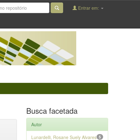
Entrar em:
Busca facetada
Autor
Lunardelli, Rosane Suely Alvares
5