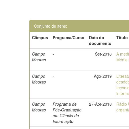
Conjunto de itens:
Câmpus
Programa/Curso
Data do
Título
documento
Campo
-
Set-2016
A medi
Mourao
Média:
Campo
-
Ago-2019
Litera
Mourao
desdob
tecnol
inform
Campo
Programa de
27-Abr-2018
Rádio
Mourao
Pós-Graduação
organi
em Ciência da
Informação