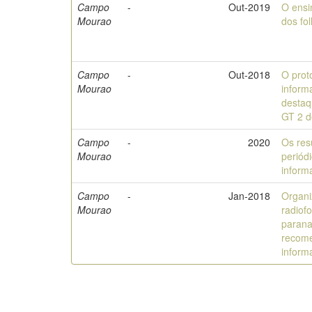
Campo
-
Out-2019
O ensi
Mourao
dos fol
Campo
-
Out-2018
O prot
Mourao
inform
destaq
GT 2 
Campo
-
2020
Os res
Mourao
periódi
inform
Campo
-
Jan-2018
Organi
Mourao
radiof
parana
recome
inform