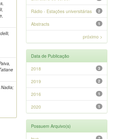
s,
i,
Rádio - Estações universitárias
2
e,
Abstracts
1
elli,
próximo >
Data de Publicação
Paiva,
2018
3
Tatiane
2019
2
 Nadia;
2016
1
2020
1
Possuem Arquivo(s)
true
7