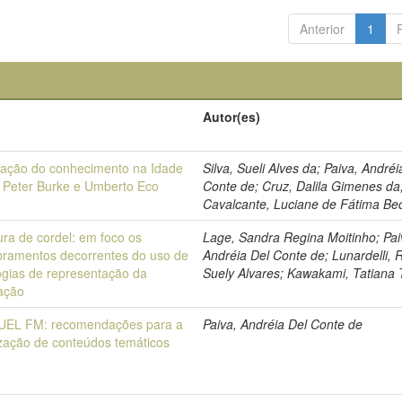
Anterior
1
Autor(es)
ação do conhecimento na Idade
Silva, Sueli Alves da; Paiva, Andréi
 Peter Burke e Umberto Eco
Conte de; Cruz, Dalila Gimenes da
Cavalcante, Luciane de Fátima B
tura de cordel: em foco os
Lage, Sandra Regina Moitinho; Pai
ramentos decorrentes do uso de
Andréia Del Conte de; Lunardelli,
ogias de representação da
Suely Alvares; Kawakami, Tatiana 
ação
 UEL FM: recomendações para a
Paiva, Andréia Del Conte de
zação de conteúdos temáticos