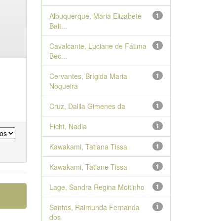
Albuquerque, Maria Elizabete
1
Balt...
Cavalcante, Luciane de Fátima
1
Bec...
Cervantes, Brígida Maria
1
Nogueira
Cruz, Dalila Gimenes da
1
Ficht, Nadia
1
Kawakami, Tatiana Tissa
1
Kawakami, Tatiane Tissa
1
Lage, Sandra Regina Moitinho
1
Santos, Raimunda Fernanda
1
dos