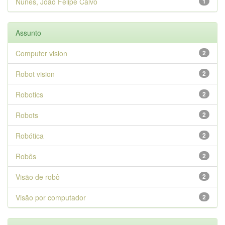
Nunes, João Felipe Calvo
1
Assunto
Computer vision
2
Robot vision
2
Robotics
2
Robots
2
Robótica
2
Robôs
2
Visão de robô
2
Visão por computador
2