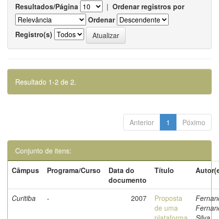
Resultados/Página
|
Ordenar registros por
Ordenar
Registro(s)
Resultado 1-2 de 2.
Anterior
1
Póximo
Conjunto de itens:
Câmpus
Programa/Curso
Data do
Título
Autor(
documento
Curitiba
-
2007
Proposta
Fernan
de uma
Fernan
plataforma
Silva