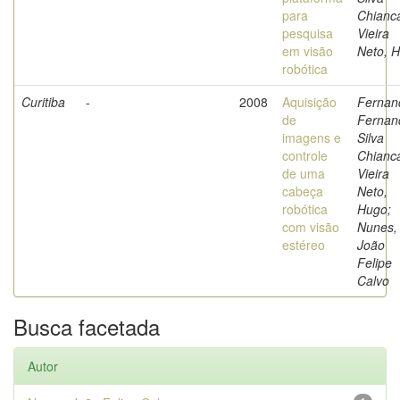
para
Chianc
pesquisa
Vieira
em visão
Neto, 
robótica
Curitiba
-
2008
Aquisição
Fernan
de
Fernan
imagens e
Silva
controle
Chianc
de uma
Vieira
cabeça
Neto,
robótica
Hugo;
com visão
Nunes,
estéreo
João
Felipe
Calvo
Busca facetada
Autor