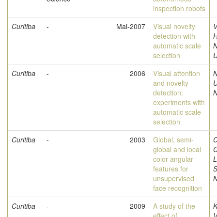
inspection robots
Curitiba
-
Mai-2007
Visual novelty
V
detection with
H
automatic scale
selection
U
Curitiba
-
2006
Visual attention
and novelty
U
detection:
N
experiments with
automatic scale
selection
Curitiba
-
2003
Global, semi-
C
global and local
C
color angular
L
features for
S
unsupervised
N
face recognition
Curitiba
-
2009
A study of the
K
effect of
V