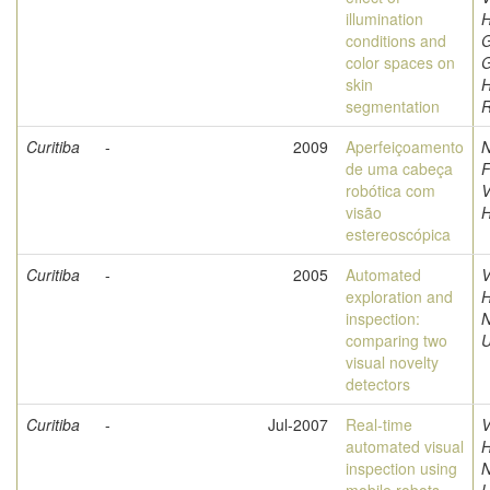
illumination
H
conditions and
G
color spaces on
skin
H
segmentation
R
Curitiba
-
2009
Aperfeiçoamento
N
de uma cabeça
F
robótica com
V
visão
estereoscópica
Curitiba
-
2005
Automated
V
exploration and
H
inspection:
comparing two
U
visual novelty
detectors
Curitiba
-
Jul-2007
Real-time
V
automated visual
H
inspection using