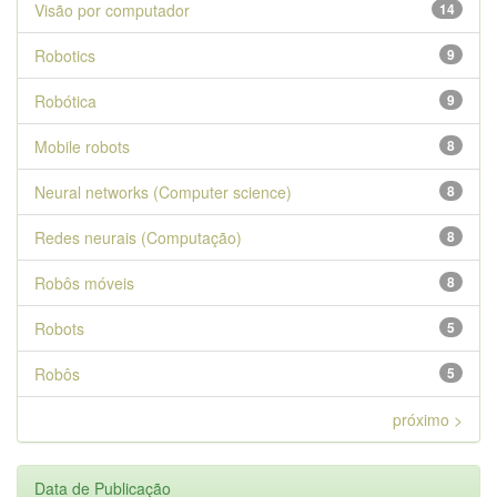
Visão por computador
14
Robotics
9
Robótica
9
Mobile robots
8
Neural networks (Computer science)
8
Redes neurais (Computação)
8
Robôs móveis
8
Robots
5
Robôs
5
próximo >
Data de Publicação