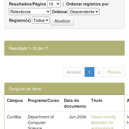
Resultados/Página
|
Ordenar registros por
Ordenar
Registro(s)
Resultado 1-10 de 17.
Anterior
1
2
Póximo
Conjunto de itens:
Câmpus
Programa/Curso
Data do
Título
A
documento
Curitiba
Department of
Jun-2006
Visual novelty
V
Computer
detection for
Science
autonomous