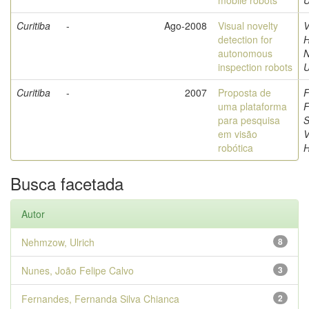
mobile robots
U
Curitiba
-
Ago-2008
Visual novelty
V
detection for
H
autonomous
inspection robots
U
Curitiba
-
2007
Proposta de
F
uma plataforma
F
para pesquisa
S
em visão
V
robótica
Busca facetada
Autor
Nehmzow, Ulrich
8
Nunes, João Felipe Calvo
3
Fernandes, Fernanda Silva Chianca
2