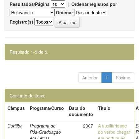
Resultados/Página
|
Ordenar registros por
Ordenar
Registro(s)
Resultado 1-5 de 5.
Anterior
1
Póximo
Conjunto de itens:
Câmpus
Programa/Curso
Data do
Título
A
documento
Curitiba
Programa de
2007
A auxiliaridade
B
Pós-Graduação
do verbo chegar
R
em Letras
em português
A