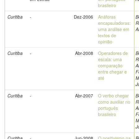
brasileiro
Curitiba
-
Dez-2006
Anáforas
B
encapsuladoras:
R
uma análise em
A
textos de
opinião
Curitiba
-
Abr-2008
Operadores de
B
escala: uma
R
comparação
A
entre chegar e
F
até
M
J
Curitiba
-
Abr-2007
O verbo chegar
B
como auxiliar no
R
português
A
brasileiro
F
M
J
Curitiba
-
Jun-2008
O positivismo na
B