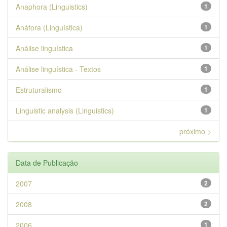
Anaphora (Linguistics)
1
Anáfora (Linguística)
1
Análise linguística
1
Análise linguística - Textos
1
Estruturalismo
1
Linguistic analysis (Linguistics)
1
próximo >
Data de Publicação
2007
2
2008
2
2006
1