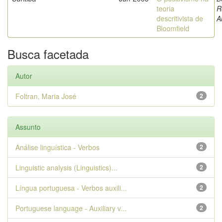
teoria
R
descritivista de
A
Bloomfield
Busca facetada
Autor
Foltran, Maria José
2
Assunto
Análise linguística - Verbos
2
Linguistic analysis (Linguistics)...
2
Língua portuguesa - Verbos auxili...
2
Portuguese language - Auxiliary v...
2