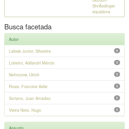
Gordon-
ShrÄodinger
equations
Busca facetada
Autor
Labiak Junior, Silvestre
1
Lobeiro, Adilandri Mércio
1
Nehmzow, Ulrich
1
Rossi, Francine Aidie
1
Soriano, Juan Amadeo
1
Vieira Neto, Hugo
1
Assunto