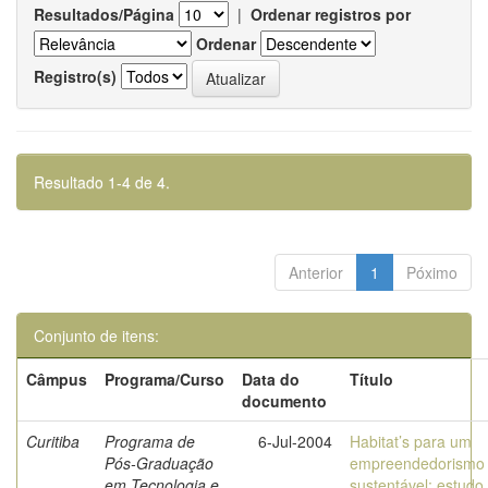
Resultados/Página
|
Ordenar registros por
Ordenar
Registro(s)
Resultado 1-4 de 4.
Anterior
1
Póximo
Conjunto de itens:
Câmpus
Programa/Curso
Data do
Título
documento
Curitiba
Programa de
6-Jul-2004
Habitat’s para um
Pós-Graduação
empreendedorismo
em Tecnologia e
sustentável: estudo