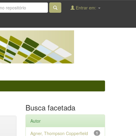
Entrar em:
Busca facetada
Autor
Agner, Thompson Copperfield
1