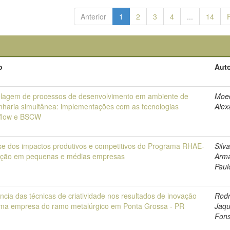
Anterior
1
2
3
4
...
14
o
Auto
lagem de processos de desenvolvimento em ambiente de
Moec
haria simultânea: implementações com as tecnologias
Alex
flow e BSCW
se dos impactos produtivos e competitivos do Programa RHAE-
Silva
ação em pequenas e médias empresas
Arm
Paul
ência das técnicas de criatividade nos resultados de inovação
Rodr
ma empresa do ramo metalúrgico em Ponta Grossa - PR
Jaqu
Fon