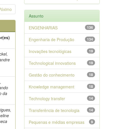
Póximo
Assunto
ENGENHARIAS
136
r(es)
Engenharia de Produção
134
Inovações tecnológicas
19
kel,
andre
Technological innovations
19
Gestão do conhecimento
18
,
Knowledge management
18
ando
o da
Technology transfer
14
igues,
Transferência de tecnologia
14
eline
seca
Pequenas e médias empresas
9