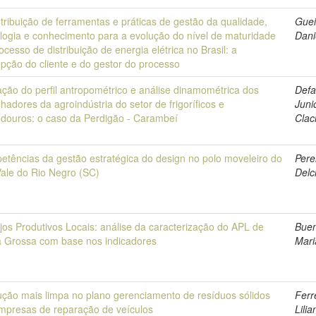
tribuição de ferramentas e práticas de gestão da qualidade,
Guei
logia e conhecimento para a evolução do nível de maturidade
Dani
ocesso de distribuição de energia elétrica no Brasil: a
pção do cliente e do gestor do processo
ação do perfil antropométrico e análise dinamométrica dos
Defa
lhadores da agroindústria do setor de frigoríficos e
Juni
douros: o caso da Perdigão - Carambeí
Clac
tências da gestão estratégica do design no polo moveleiro do
Pere
Vale do Rio Negro (SC)
Delc
jos Produtivos Locais: análise da caracterização do APL de
Buen
 Grossa com base nos indicadores
Mari
ção mais limpa no plano gerenciamento de resíduos sólidos
Ferr
mpresas de reparação de veículos
Lilia