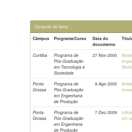
Conjunto de itens:
Câmpus
Programa/Curso
Data do
Títul
documento
Curitiba
Programa de
27-Nov-2000
Mode
Pós-Graduação
engen
em Tecnologia e
Work
Sociedade
Ponta
Programa de
9-Ago-2005
Análi
Grossa
Pós-Graduação
Inov
em Engenharia
de Produção
Ponta
Programa de
7-Dez-2009
Influ
Grossa
Pós-Graduação
em u
em Engenharia
de Produção