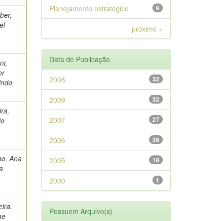
Planejamento estratégico
9
ber,
el
próximo >
Data de Publicação
ni,
or
2008
32
indo
2009
32
ira,
2007
27
io
2006
26
o, Ana
2005
18
a
2000
1
eira,
Possuem Arquivo(s)
ne