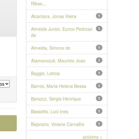
Ribas...
Alcantara, Jonas Vieira
1
Almeida Junior, Eurico Pedroso
1
de
Almeida, Simone de
1
Atamanczuk, Mauricio Joao
1
Baggio, Leticia
1
Barros, Maria Helena Bessa
1
Barszcz, Sérgio Henrique
1
Bassetto, Luci Ines
1
Bejarano, Viviane Carvalho
1
próximo >