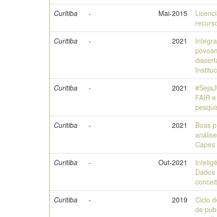
Curitiba
-
Mai-2015
Licenc
recurs
Curitiba
-
2021
Integr
povoam
disser
Instit
Curitiba
-
2021
#Seja
FAIR e
pesqui
Curitiba
-
2021
Boas p
anális
Capes
Curitiba
-
Out-2021
Intelig
Dados 
concei
Curitiba
-
2019
Ciclo 
de pub