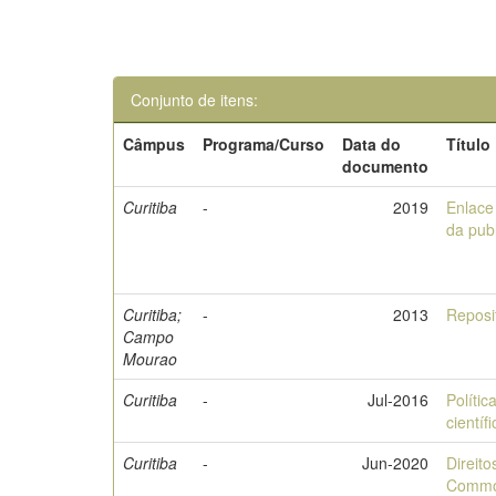
Conjunto de itens:
Câmpus
Programa/Curso
Data do
Título
documento
Curitiba
-
2019
Enlace 
da publ
Curitiba;
-
2013
Reposi
Campo
Mourao
Curitiba
-
Jul-2016
Polític
cientí
Curitiba
-
Jun-2020
Direito
Comm