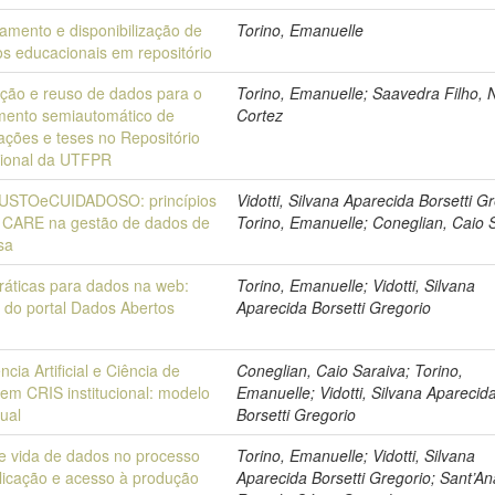
iamento e disponibilização de
Torino, Emanuelle
os educacionais em repositório
ação e reuso de dados para o
Torino, Emanuelle; Saavedra Filho, 
ento semiautomático de
Cortez
tações e teses no Repositório
ucional da UTFPR
JUSTOeCUIDADOSO: princípios
Vidotti, Silvana Aparecida Borsetti G
 CARE na gestão de dados de
Torino, Emanuelle; Coneglian, Caio 
sa
ráticas para dados na web:
Torino, Emanuelle; Vidotti, Silvana
e do portal Dados Abertos
Aparecida Borsetti Gregorio
ência Artificial e Ciência de
Coneglian, Caio Saraiva; Torino,
em CRIS institucional: modelo
Emanuelle; Vidotti, Silvana Aparecid
tual
Borsetti Gregorio
de vida de dados no processo
Torino, Emanuelle; Vidotti, Silvana
licação e acesso à produção
Aparecida Borsetti Gregorio; Sant’An