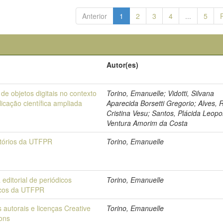
Anterior
1
2
3
4
...
5
Autor(es)
de objetos digitais no contexto
Torino, Emanuelle; Vidotti, Silvana
icação científica ampliada
Aparecida Borsetti Gregorio; Alves, 
Cristina Vesu; Santos, Plácida Leopo
Ventura Amorim da Costa
tórios da UTFPR
Torino, Emanuelle
a editorial de periódicos
Torino, Emanuelle
ficos da UTFPR
s autorais e licenças Creative
Torino, Emanuelle
ons