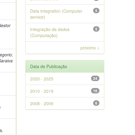
Data integration (Computer
5
service)
Nestor
Integração de dados
5
(Computação)
próximo >
regorio;
Saraiva
Data de Publicação
2020 - 2025
24
2010 - 2019
16
2008 - 2009
6
a
a,