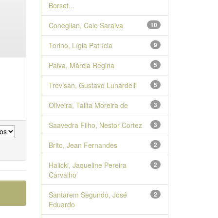
Borset...
Coneglian, Caio Saraiva
10
Torino, Lígia Patrícia
9
Paiva, Márcia Regina
5
Trevisan, Gustavo Lunardelli
5
Oliveira, Talita Moreira de
3
Saavedra Filho, Nestor Cortez
3
Brito, Jean Fernandes
2
Halicki, Jaqueline Pereira
2
Carvalho
Santarem Segundo, José
2
Eduardo