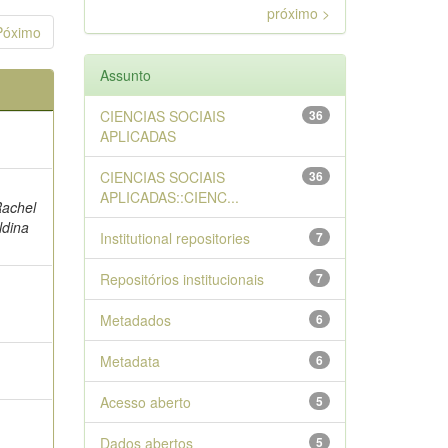
próximo >
Póximo
Assunto
CIENCIAS SOCIAIS
36
APLICADAS
CIENCIAS SOCIAIS
36
APLICADAS::CIENC...
Rachel
ldina
Institutional repositories
7
Repositórios institucionais
7
Metadados
6
Metadata
6
Acesso aberto
5
Dados abertos
5