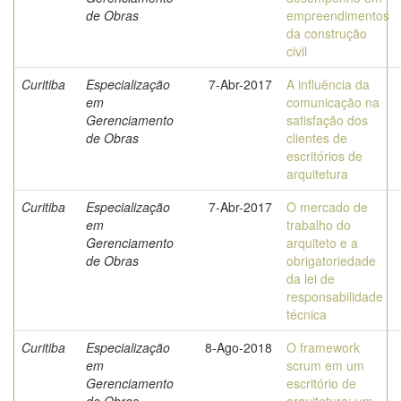
de Obras
empreendimentos
da construção
civil
Curitiba
Especialização
7-Abr-2017
A influência da
em
comunicação na
Gerenciamento
satisfação dos
de Obras
clientes de
escritórios de
arquitetura
Curitiba
Especialização
7-Abr-2017
O mercado de
em
trabalho do
Gerenciamento
arquiteto e a
de Obras
obrigatoriedade
da lei de
responsabilidade
técnica
Curitiba
Especialização
8-Ago-2018
O framework
em
scrum em um
Gerenciamento
escritório de