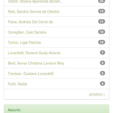
Vidotti, Silvana Aparecida Borset...
25
Reis, Sandra Gomes de Oliveira
13
Paiva, Andréia Del Conte de
11
Coneglian, Caio Saraiva
10
Torino, Lígia Patrícia
10
Lunardelli, Rosane Suely Alvares
7
Berti, Ilemar Christina Lansoni Wey
5
Trevisan, Gustavo Lunardelli
5
Ficht, Nadia
4
próximo >
Assunto