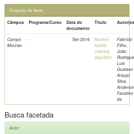
Conjunto de itens:
Câmpus
Programa/Curso
Data do
Título
Autor(es
documento
Campo
-
Set-2016
Modern
Fabrício
Mourao
hybrid
Filho,
coloring
João;
algorithm
Rodrigue
Luis
Gustavo
Araujo;
Silva,
Anderso
Faustino
da
Busca facetada
Autor