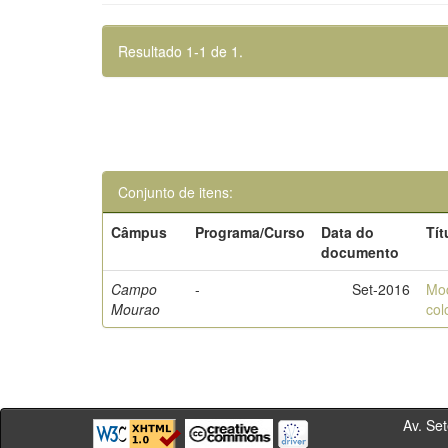
Resultado 1-1 de 1.
Conjunto de itens:
Câmpus
Programa/Curso
Data do
Tít
documento
Campo
-
Set-2016
Mod
Mourao
col
Av. Sete de Se