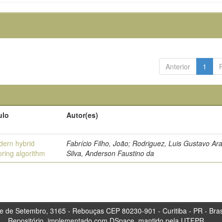
Anterior
1
ulo
Autor(es)
ern hybrid
Fabrício Filho, João; Rodriguez, Luis Gustavo Ara
oring algorithm
Silva, Anderson Faustino da
tembro, 3165 - Rebouças CEP 80230-901 - Curitiba 
Repositório, implementado com DSpace, mantido pela UTFPR