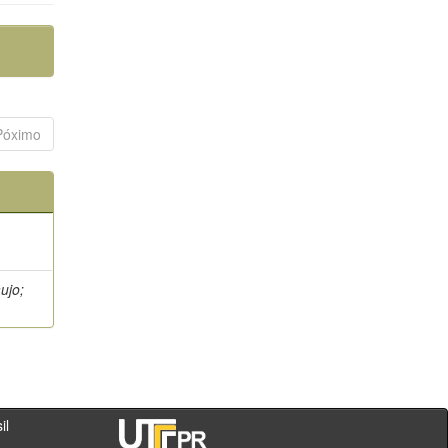
Póximo
ujo;
- PR - Brasil