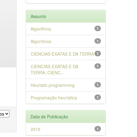
Assunto
Algorithms
1
Algorítmos
1
CIENCIAS EXATAS E DA TERRA
1
CIENCIAS EXATAS E DA
1
TERRA::CIENC...
Heuristic programming
1
Programação heurística
1
Data de Publicação
2016
1