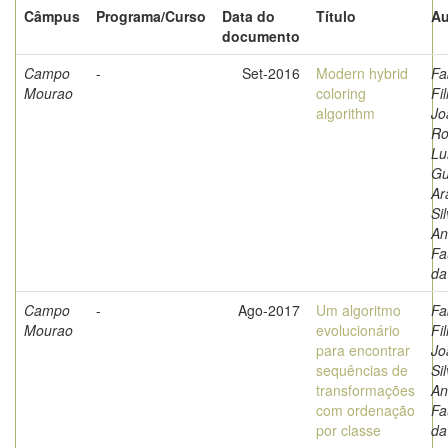
Câmpus
Programa/Curso
Data do
Título
Au
documento
Campo
-
Set-2016
Modern hybrid
Fa
Mourao
coloring
Fi
algorithm
Jo
Ro
Lu
Gu
Ar
Sil
An
Fa
da
Campo
-
Ago-2017
Um algoritmo
Fa
Mourao
evolucionário
Fi
para encontrar
Jo
sequências de
Sil
transformações
An
com ordenação
Fa
por classe
da