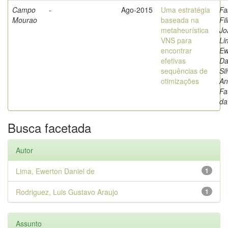
Campo
-
Ago-2015
Uma estratégia
Fa
Mourao
baseada na
Fi
metaheurística
Jo
VNS para
Li
encontrar
Ew
efetivas
Da
sequências de
Sil
otimizações
An
Fa
da
Busca facetada
Autor
Lima, Ewerton Daniel de
1
Rodriguez, Luis Gustavo Araujo
1
Assunto