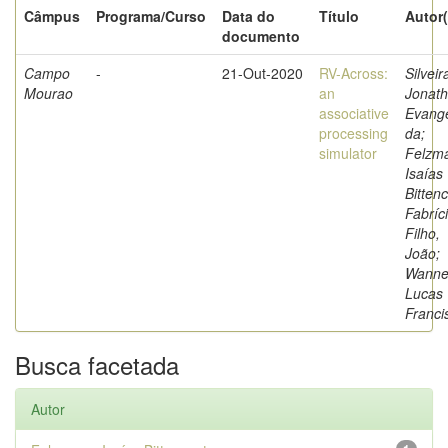
Câmpus
Programa/Curso
Data do
Título
Autor(
documento
Campo
-
21-Out-2020
RV-Across:
Silveir
Mourao
an
Jonat
associative
Evange
processing
da;
simulator
Felzm
Isaías
Bittenc
Fabríc
Filho,
João;
Wanne
Lucas
Franci
Busca facetada
Autor