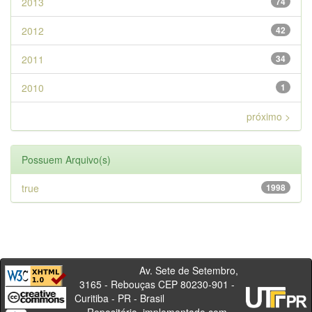
2013
74
2012
42
2011
34
2010
1
próximo >
Possuem Arquivo(s)
true
1998
Av. Sete de Setembro,
3165 - Rebouças CEP 80230-901 -
Curitiba - PR - Brasil