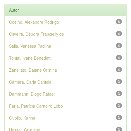
Autor
Coelho, Alexandre Rodrigo
6
Oliveira, Débora Francielly de
4
Salla, Vanessa Padilha
4
Tonial, Ivane Benedetti
4
Zanellato, Daiane Cristina
4
Câmara, Carla Daniela
3
Dammann, Diogo Rafael
3
Faria, Patrícia Carneiro Lobo
3
Guollo, Karina
3
Hossel, Cristiano
3