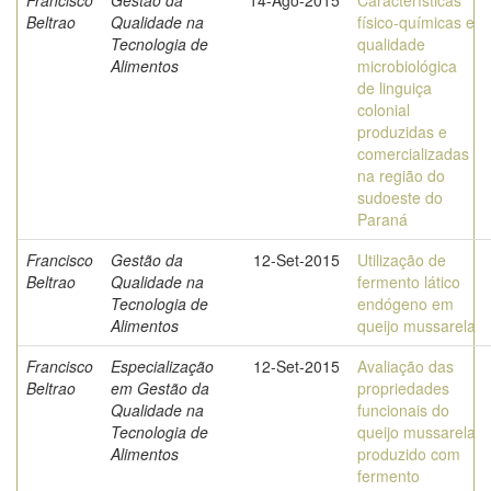
Francisco
Gestão da
14-Ago-2015
Características
Beltrao
Qualidade na
físico-químicas e
Tecnologia de
qualidade
Alimentos
microbiológica
de linguiça
colonial
produzidas e
comercializadas
na região do
sudoeste do
Paraná
Francisco
Gestão da
12-Set-2015
Utilização de
Beltrao
Qualidade na
fermento lático
Tecnologia de
endógeno em
Alimentos
queijo mussarela
Francisco
Especialização
12-Set-2015
Avaliação das
Beltrao
em Gestão da
propriedades
Qualidade na
funcionais do
Tecnologia de
queijo mussarela
Alimentos
produzido com
fermento