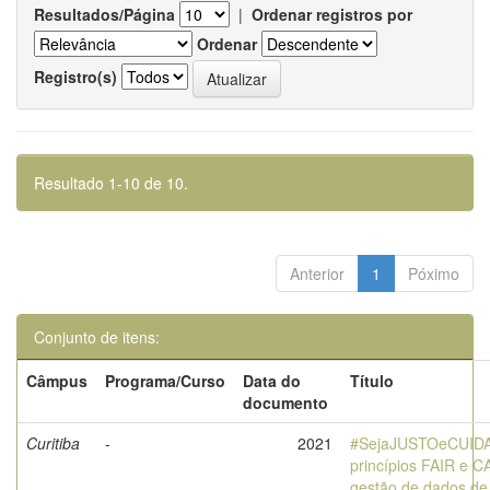
Resultados/Página
|
Ordenar registros por
Ordenar
Registro(s)
Resultado 1-10 de 10.
Anterior
1
Póximo
Conjunto de itens:
Câmpus
Programa/Curso
Data do
Título
documento
Curitiba
-
2021
#SejaJUSTOeCUID
princípios FAIR e 
gestão de dados de