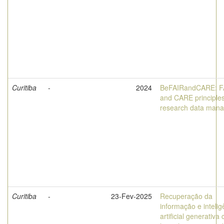
Curitiba
-
2024
BeFAIRandCARE: F
and CARE principles
research data man
Curitiba
-
23-Fev-2025
Recuperação da
informação e intelig
artificial generativa