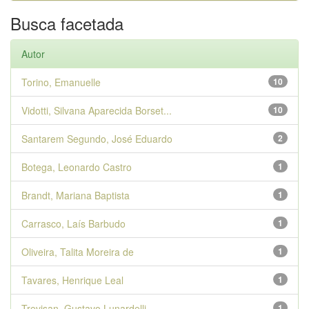
Busca facetada
Autor
Torino, Emanuelle
10
Vidotti, Silvana Aparecida Borset...
10
Santarem Segundo, José Eduardo
2
Botega, Leonardo Castro
1
Brandt, Mariana Baptista
1
Carrasco, Laís Barbudo
1
Oliveira, Talita Moreira de
1
Tavares, Henrique Leal
1
Trevisan, Gustavo Lunardelli
1