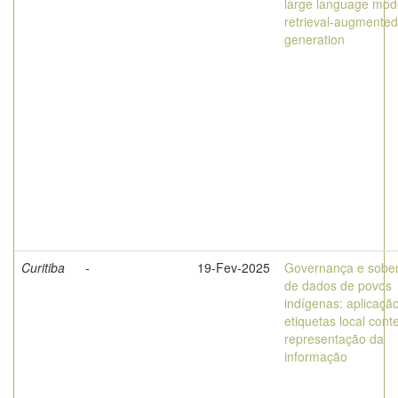
large language mod
retrieval-augmented
generation
Curitiba
-
19-Fev-2025
Governança e sobe
de dados de povos
indígenas: aplicaçã
etiquetas local cont
representação da
informação