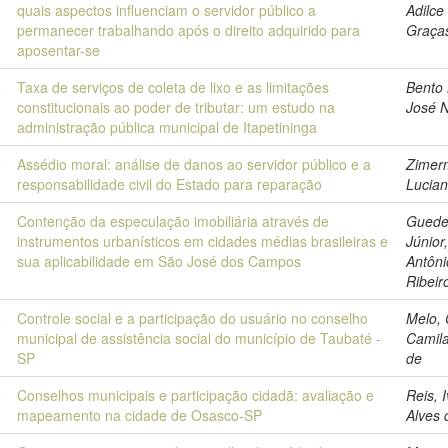
quais aspectos influenciam o servidor público a
Adilce
permanecer trabalhando após o direito adquirido para
Graça
aposentar-se
8
Taxa de serviços de coleta de lixo e as limitações
Bento 
constitucionais ao poder de tributar: um estudo na
José 
administração pública municipal de Itapetininga
8
Assédio moral: análise de danos ao servidor público e a
Zimer
responsabilidade civil do Estado para reparação
Lucia
8
Contenção da especulação imobiliária através de
Guede
instrumentos urbanísticos em cidades médias brasileiras e
Júnior
sua aplicabilidade em São José dos Campos
Antôni
Ribeir
8
Controle social e a participação do usuário no conselho
Melo, 
municipal de assistência social do município de Taubaté -
Camila
SP
de
8
Conselhos municipais e participação cidadã: avaliação e
Reis, 
mapeamento na cidade de Osasco-SP
Alves 