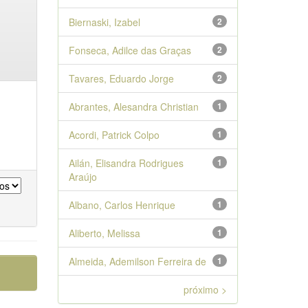
Biernaski, Izabel
2
Fonseca, Adilce das Graças
2
Tavares, Eduardo Jorge
2
Abrantes, Alesandra Christian
1
Acordi, Patrick Colpo
1
Ailán, Elisandra Rodrigues
1
Araújo
Albano, Carlos Henrique
1
Aliberto, Melissa
1
Almeida, Ademilson Ferreira de
1
próximo >