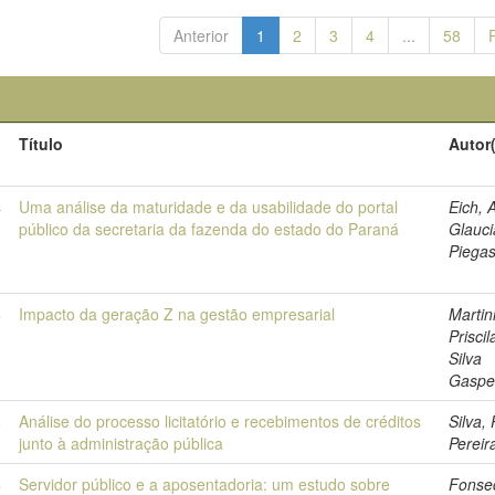
Anterior
1
2
3
4
...
58
Título
Autor
4
Uma análise da maturidade e da usabilidade do portal
Eich, 
público da secretaria da fazenda do estado do Paraná
Glauci
Piega
8
Impacto da geração Z na gestão empresarial
Martini
Priscil
Silva
Gaspe
8
Análise do processo licitatório e recebimentos de créditos
Silva, 
junto à administração pública
Pereir
8
Servidor público e a aposentadoria: um estudo sobre
Fonse