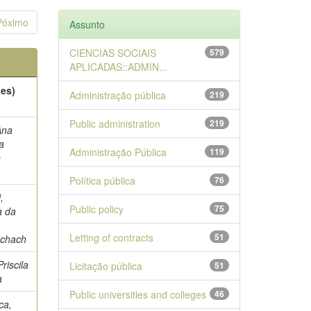
Póximo
Assunto
CIENCIAS SOCIAIS
579
APLICADAS::ADMIN...
(es)
Administração pública
219
Public administration
219
Ana
a
Administração Pública
119
s
Política pública
76
,
Public policy
75
a da
Letting of contracts
51
chach
Priscila
Licitação pública
51
a
Public universities and colleges
46
ca,