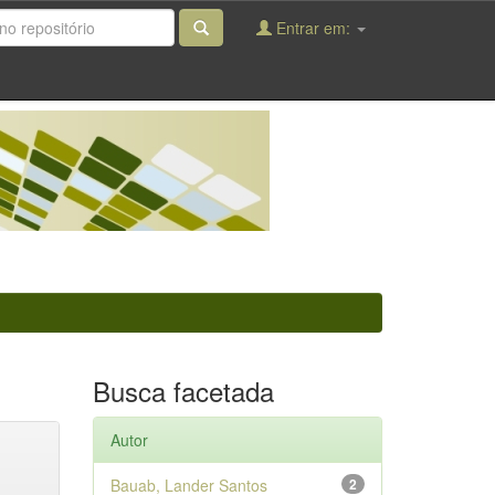
Entrar em:
Busca facetada
Autor
Bauab, Lander Santos
2