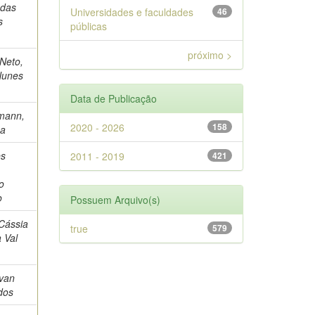
 das
Universidades e faculdades
46
s
públicas
próximo >
Neto,
Nunes
Data de Publicação
mann,
2020 - 2026
158
na
s
2011 - 2019
421
,
o
o
Possuem Arquivo(s)
Cássia
true
579
 Val
Ivan
dos