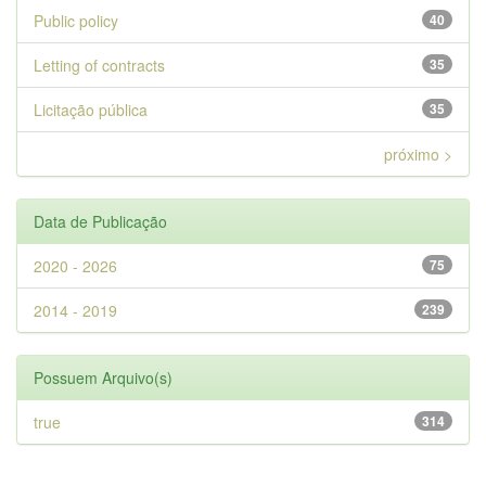
Public policy
40
Letting of contracts
35
Licitação pública
35
próximo >
Data de Publicação
2020 - 2026
75
2014 - 2019
239
Possuem Arquivo(s)
true
314