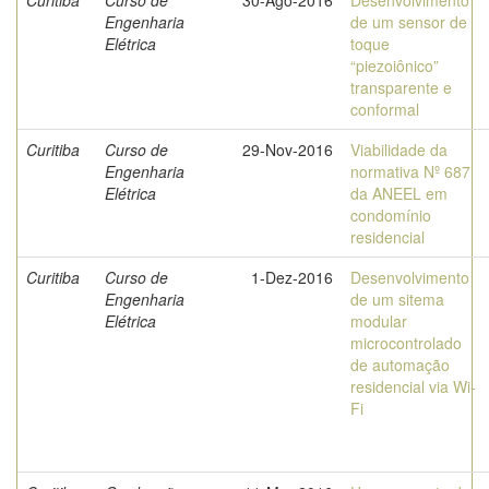
Curitiba
Curso de
30-Ago-2016
Desenvolvimento
Engenharia
de um sensor de
Elétrica
toque
“piezoiônico”
transparente e
conformal
Curitiba
Curso de
29-Nov-2016
Viabilidade da
Engenharia
normativa Nº 687
Elétrica
da ANEEL em
condomínio
residencial
Curitiba
Curso de
1-Dez-2016
Desenvolvimento
Engenharia
de um sitema
Elétrica
modular
microcontrolado
de automação
residencial via Wi-
Fi