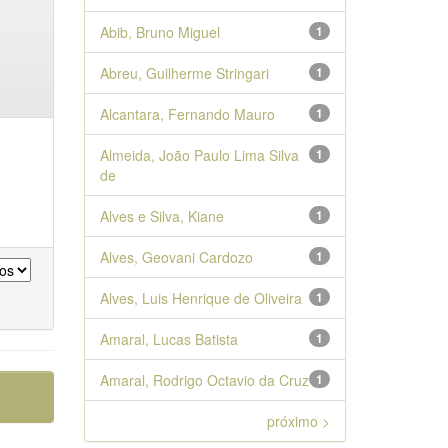
Abib, Bruno Miguel
1
Abreu, Guilherme Stringari
1
Alcantara, Fernando Mauro
1
Almeida, João Paulo Lima Silva
1
de
Alves e Silva, Kiane
1
Alves, Geovani Cardozo
1
Alves, Luis Henrique de Oliveira
1
Amaral, Lucas Batista
1
Amaral, Rodrigo Octavio da Cruz
1
próximo >