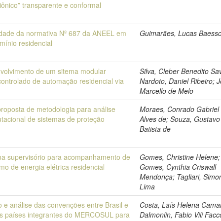
iônico” transparente e conformal
lidade da normativa Nº 687 da ANEEL em
Guimarães, Lucas Baess
mínio residencial
volvimento de um sitema modular
Silva, Cleber Benedito Sav
ontrolado de automação residencial via
Nardoto, Daniel Ribeiro; J
Marcello de Melo
roposta de metodologia para análise
Moraes, Conrado Gabriel
tacional de sistemas de proteção
Alves de; Souza, Gustavo
Batista de
ma supervisório para acompanhamento de
Gomes, Christine Helene;
o de energia elétrica residencial
Gomes, Cynthia Criswall
Mendonça; Tagliari, Simo
Lima
 e análise das convenções entre Brasil e
Costa, Laís Helena Cama
s países integrantes do MERCOSUL para
Dalmonlin, Fabio Vili Facc