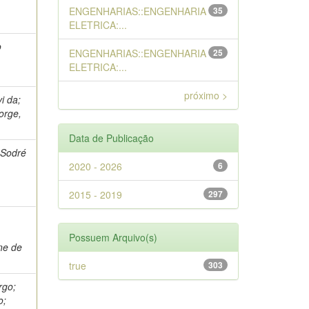
ENGENHARIAS::ENGENHARIA
35
ELETRICA:...
o
ENGENHARIAS::ENGENHARIA
25
ELETRICA:...
próximo >
i da;
orge,
Data de Publicação
 Sodré
2020 - 2026
6
2015 - 2019
297
Possuem Arquivo(s)
ne de
true
303
rgo;
o;