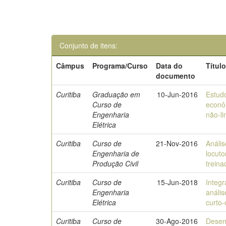
Conjunto de itens:
Câmpus
Programa/Curso
Data do
Títul
documento
Curitiba
Graduação em
10-Jun-2016
Estud
Curso de
econôm
Engenharia
não-li
Elétrica
Curitiba
Curso de
21-Nov-2016
Análi
Engenharia de
locut
Produção Civil
treina
Curitiba
Curso de
15-Jun-2018
Integr
Engenharia
anális
Elétrica
curto-
Curitiba
Curso de
30-Ago-2016
Desen