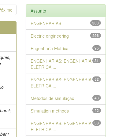
Póximo
Assunto
ENGENHARIAS
303
Electric engineering
296
Engenharia Elétrica
95
ques,
ENGENHARIAS::ENGENHARIA
81
o
ELETRICA:...
ENGENHARIAS::ENGENHARIA
52
ELETRICA:...
io
Métodos de simulação
43
horst;
Simulation methods
42
ENGENHARIAS::ENGENHARIA
38
ELETRICA:...
abeni