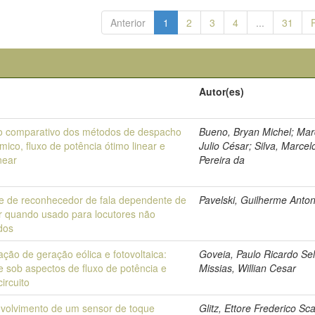
Anterior
1
2
3
4
...
31
o
Autor(es)
o comparativo dos métodos de despacho
Bueno, Bryan Michel; Mar
ico, fluxo de potência ótimo linear e
Julio César; Silva, Marcel
near
Pereira da
se de reconhecedor de fala dependente de
Pavelski, Guilherme Anton
or quando usado para locutores não
dos
ação de geração eólica e fotovoltaica:
Goveia, Paulo Ricardo Sel
e sob aspectos de fluxo de potência e
Missias, Willian Cesar
circuito
volvimento de um sensor de toque
Glitz, Ettore Frederico Sc