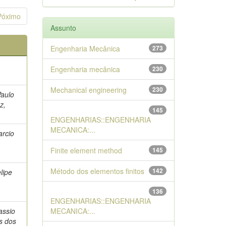
Póximo
Assunto
Engenharia Mecânica
273
Engenharia mecânica
230
Mechanical engineering
230
aulo
z,
145
ENGENHARIAS::ENGENHARIA
MECANICA:...
rcio
Finite element method
145
Método dos elementos finitos
142
lipe
136
ENGENHARIAS::ENGENHARIA
assio
MECANICA:...
s dos