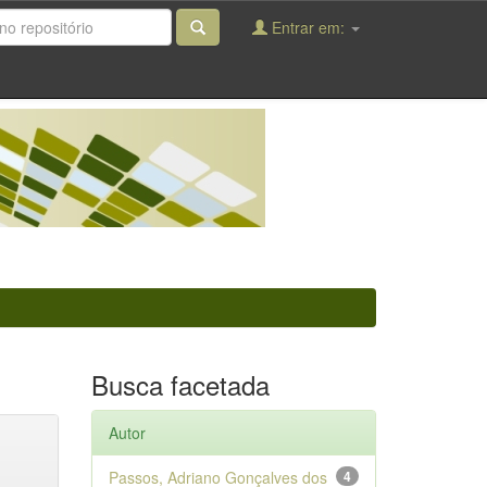
Entrar em:
Busca facetada
Autor
Passos, Adriano Gonçalves dos
4