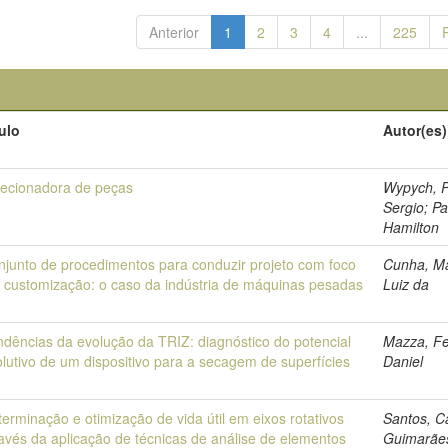
Anterior
1
2
3
4
...
225
tulo
Autor(es)
lecionadora de peças
Wypych, P
Sergio; Pa
Hamilton
njunto de procedimentos para conduzir projeto com foco
Cunha, Ma
 customização: o caso da indústria de máquinas pesadas
Luiz da
ndências da evolução da TRIZ: diagnóstico do potencial
Mazza, Fe
lutivo de um dispositivo para a secagem de superfícies
Daniel
erminação e otimização de vida útil em eixos rotativos
Santos, C
avés da aplicação de técnicas de análise de elementos
Guimarãe