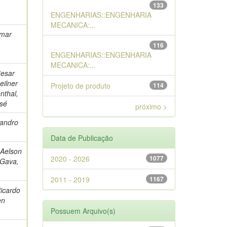
133
ENGENHARIAS::ENGENHARIA
MECANICA:...
lmar
116
ENGENHARIAS::ENGENHARIA
MECANICA:...
Cesar
eilner
Projeto de produto
114
nthal,
sé
próximo >
eandro
Data de Publicação
 Aelson
2020 - 2026
1077
 Gava,
2011 - 2019
1167
Ricardo
en
Possuem Arquivo(s)