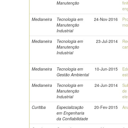
Manutenção
fi
en
Medianeira
Tecnologia em
24-Nov-2016
Pr
Manutenção
mot
Industrial
Medianeira
Tecnologia em
23-Jul-2014
Re
Manutenção
car
Industrial
Medianeira
Tecnologia em
10-Jun-2015
Ed
Gestão Ambiental
es
Medianeira
Tecnologia em
24-Jun-2014
Su
Manutenção
de 
Industrial
el
Curitiba
Especialização
20-Fev-2015
An
em Engenharia
da Confiabilidade