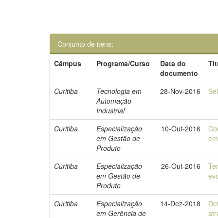
Conjunto de itens:
Câmpus
Programa/Curso
Data do
Tí
documento
Curitiba
Tecnologia em
28-Nov-2016
Se
Automação
Industrial
Curitiba
Especialização
10-Out-2016
Co
em Gestão de
em
Produto
Curitiba
Especialização
26-Out-2016
Te
em Gestão de
evo
Produto
Curitiba
Especialização
14-Dez-2018
Det
em Gerência de
atr