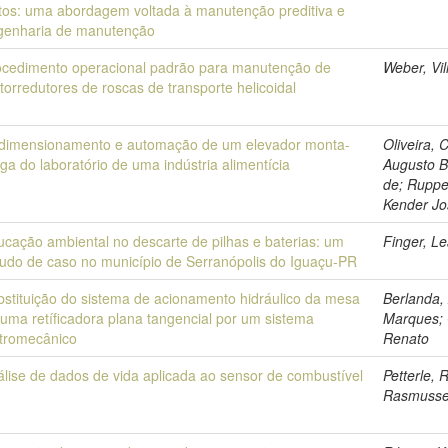
nitos: uma abordagem voltada à manutenção preditiva e
genharia de manutenção
ocedimento operacional padrão para manutenção de
Weber, Vi
orredutores de roscas de transporte helicoidal
dimensionamento e automação de um elevador monta-
Oliveira, 
ga do laboratório de uma indústria alimentícia
Augusto B
de; Ruppe
Kender Jo
ucação ambiental no descarte de pilhas e baterias: um
Finger, L
tudo de caso no município de Serranópolis do Iguaçu-PR
bstituição do sistema de acionamento hidráulico da mesa
Berlanda,
uma retíficadora plana tangencial por um sistema
Marques;
etromecânico
Renato
álise de dados de vida aplicada ao sensor de combustível
Petterle, 
Rasmuss