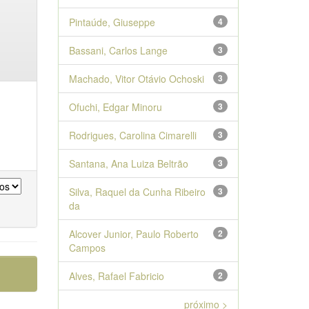
Pintaúde, Giuseppe
4
Bassani, Carlos Lange
3
Machado, Vitor Otávio Ochoski
3
Ofuchi, Edgar Minoru
3
Rodrigues, Carolina Cimarelli
3
Santana, Ana Luiza Beltrão
3
Silva, Raquel da Cunha Ribeiro
3
da
Alcover Junior, Paulo Roberto
2
Campos
Alves, Rafael Fabricio
2
próximo >