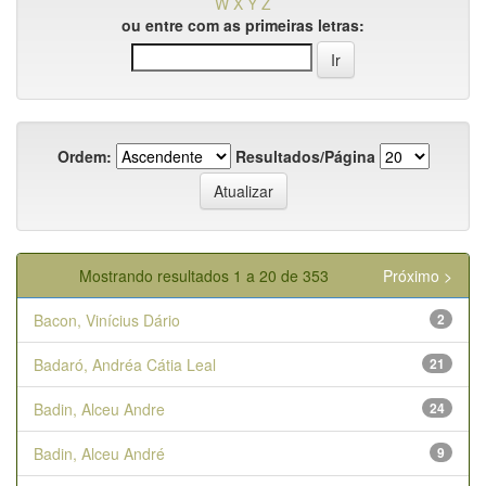
W
X
Y
Z
ou entre com as primeiras letras:
Ordem:
Resultados/Página
Mostrando resultados 1 a 20 de 353
Próximo >
Bacon, Vinícius Dário
2
Badaró, Andréa Cátia Leal
21
Badin, Alceu Andre
24
Badin, Alceu André
9