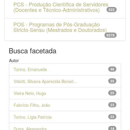
PCS - Produção Científica de Servidores
(Docentes e Técnico-Administrativos)
522
POS - Programas de Pós-Graduação
Stricto-Sensu (Mestrados e Doutorados)
9278
Busca facetada
Autor
Torino, Emanuelle
46
Vidotti, Silvana Aparecida Borset...
25
Vieira Neto, Hugo
25
Fabrício Filho, João
23
Torino, Lígia Patrícia
22
Dutra, Alessandra
14