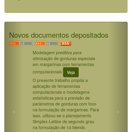
Novos documentos depositados
Modelagem preditiva para
otimização de gorduras especiais
em margarinas com ferramentas
computacionais
Veja
O presente trabalho propôs a
aplicação de ferramentas
computacionais e modelagens
estatísticas para a previsão de
parâmetros de gorduras com foco
na formulação de margarinas. Para
isso, utilizou-se o planejamento
Simplex-Lattice de segundo grau
na formulação de 14 blends