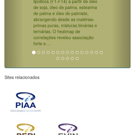
lipídicos (F1-F14) a partir de óleo
de soja, óleo de palma, estearina
de palma e óleo de palmiste,
abrangendo desde as matérias-
primas puras, misturas binárias e
ternárias. O heatmap de
correlações revelou associação
forte e ...
Sites relacionados