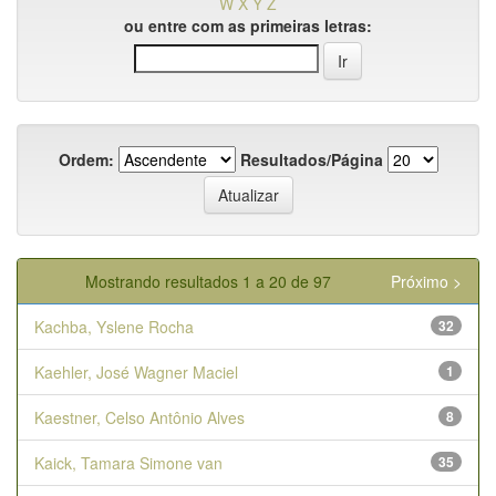
W
X
Y
Z
ou entre com as primeiras letras:
Ordem:
Resultados/Página
Mostrando resultados 1 a 20 de 97
Próximo >
Kachba, Yslene Rocha
32
Kaehler, José Wagner Maciel
1
Kaestner, Celso Antônio Alves
8
Kaick, Tamara Simone van
35