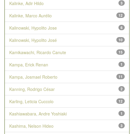
Kalinke, Adir Hildo
3
Kalinke, Marco Aurélio
12
Kalinowski, Hypolito Jose
6
Kalinowski, Hypolito José
10
Kamikawachi, Ricardo Canute
15
Kampa, Erick Renan
1
Kampa, Josmael Roberto
11
Kanning, Rodrigo César
2
Karling, Leticia Cuccolo
12
Kashiawabara, Andre Yoshiaki
1
Kashima, Nelson Hideo
3