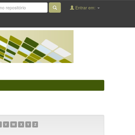
Entrar em:
V
W
X
Y
Z