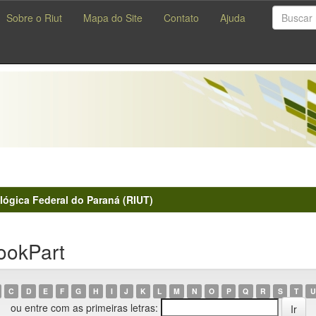
Sobre o Riut
Mapa do Site
Contato
Ajuda
lógica Federal do Paraná (RIUT)
ookPart
C
D
E
F
G
H
I
J
K
L
M
N
O
P
Q
R
S
T
U
ou entre com as primeiras letras: