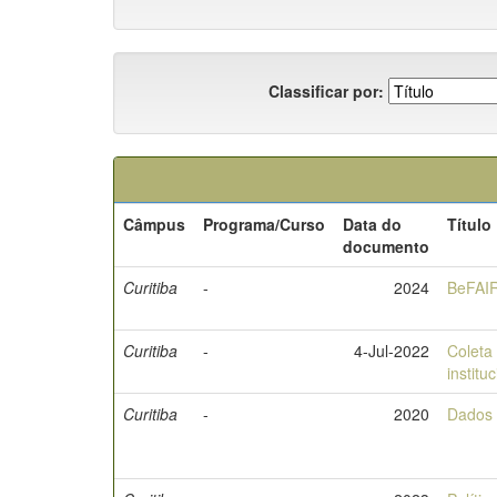
Classificar por:
Câmpus
Programa/Curso
Data do
Título
documento
Curitiba
-
2024
BeFAIR
Curitiba
-
4-Jul-2022
Coleta
institu
Curitiba
-
2020
Dados 