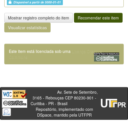
Disponível a partir de 5000-01-01
Mostrar registro completo do item
Recomendar este item
Visualizar estatísticas
Este item está licenciada sob uma
Licença Creative
Commons
Av. Sete de Setembro,
3165 - Rebouças CEP 80230-901 -
Curitiba - PR - Brasil
Repositório, implementado com
DSpace, mantido pela UTFPR