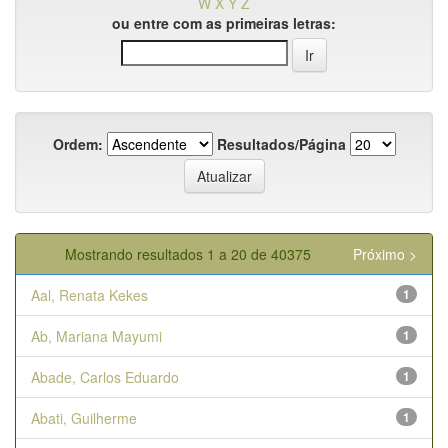
W
X
Y
Z
ou entre com as primeiras letras:
Ordem:
Resultados/Página
Mostrando resultados 1 a 20 de 40375
Próximo >
Aal, Renata Kekes
1
Ab, Mariana Mayumi
1
Abade, Carlos Eduardo
1
Abati, Guilherme
1